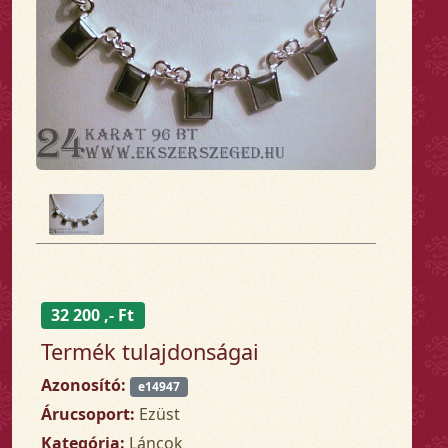
32 200 ,- Ft
Termék tulajdonságai
Azonosító:
e14947
Árucsoport:
Ezüst
Kategória:
Láncok