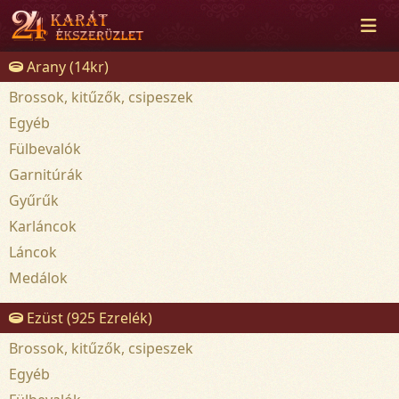
Arany (14kr)
Brossok, kitűzők, csipeszek
Egyéb
Fülbevalók
Garnitúrák
Gyűrűk
Karláncok
Láncok
Medálok
Ezüst (925 Ezrelék)
Brossok, kitűzők, csipeszek
Egyéb