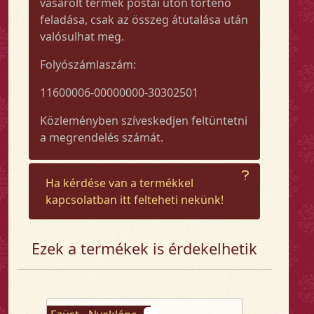
vásárolt termék postai úton történő
feladása, csak az összeg átutalása után
valósulhat meg.
Folyószámlaszám:
11600006-00000000-30302501
Közleményben szíveskedjen feltüntetni
a megrendelés számát.
Ha kérdése van a termékkel
kapcsolatban itt felteheti nekünk!
Ezek a termékek is érdekelhetik