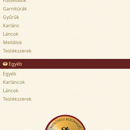
Fülbevalók
Garnitúrák
Gyűrűk
Karlánc
Láncok
Medálok
Testékszerek
Egyéb
Egyéb
Karláncok
Láncok
Testékszerek