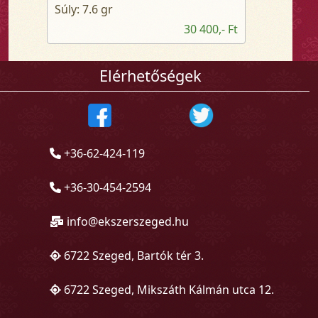
Súly: 7.6 gr
30 400,- Ft
Elérhetőségek
+36-62-424-119
+36-30-454-2594
info@ekszerszeged.hu
6722 Szeged, Bartók tér 3.
6722 Szeged, Mikszáth Kálmán utca 12.