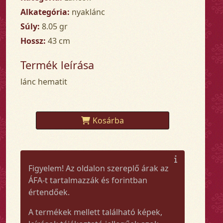
Alkategória:
nyaklánc
Súly:
8.05 gr
Hossz:
43 cm
Termék leírása
lánc hematit
Kosárba
Figyelem! Az oldalon szereplő árak az
ÁFA-t tartalmazzák és forintban
értendőek.
A termékek mellett található képek,