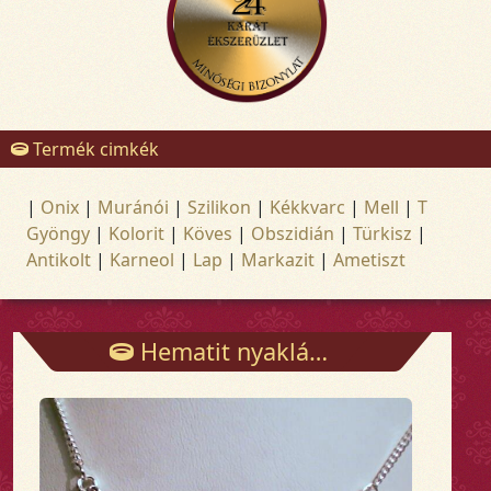
Termék cimkék
|
Onix
|
Muránói
|
Szilikon
|
Kékkvarc
|
Mell
|
T
Gyöngy
|
Kolorit
|
Köves
|
Obszidián
|
Türkisz
|
Antikolt
|
Karneol
|
Lap
|
Markazit
|
Ametiszt
Hematit nyaklánc - Láncok - Arany és ezüst ékszerek