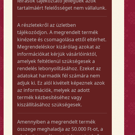
leírások tájékoztató jellegűek azok
tartalmáért felelősséget nem vállalunk.
A részletekről az üzletben
tájékozódjon. A megrendelt termék
kinézete és csomagolása ettől eltérhet.
Megrendeléskor kizárólag azokat az
információkat kérjük vásárlóinktól,
amelyek feltétlenül szükségesek a
rendelés lebonyolításához. Ezeket az
adatokat harmadik fél számára nem
adjuk ki. Ez alól kivételt képeznek azok
az információk, melyek az adott
termék kézbesítéséhez vagy
kiszállításához szükségesek.
Amennyiben a megrendelt termék
összege meghaladja az 50.000 Ft-ot, a