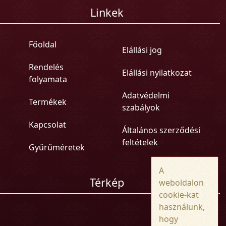
Linkek
Főoldal
Elállási jog
Rendelés
Elállási nyilatkozat
folyamata
Adatvédelmi
Termékek
szabályok
Kapcsolat
Általános szerződési
feltételek
Gyűrűméretek
A
Térkép
weboldalon
cookie-kat
használunk,
hogy