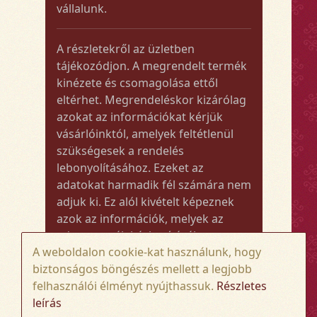
vállalunk.
A részletekről az üzletben
tájékozódjon. A megrendelt termék
kinézete és csomagolása ettől
eltérhet. Megrendeléskor kizárólag
azokat az információkat kérjük
vásárlóinktól, amelyek feltétlenül
szükségesek a rendelés
lebonyolításához. Ezeket az
adatokat harmadik fél számára nem
adjuk ki. Ez alól kivételt képeznek
azok az információk, melyek az
adott termék kézbesítéséhez vagy
A weboldalon cookie-kat használunk, hogy
kiszállításához szükségesek.
biztonságos böngészés mellett a legjobb
felhasználói élményt nyújthassuk.
Részletes
Amennyiben a megrendelt termék
leírás
összege meghaladja az 50.000 Ft-ot,