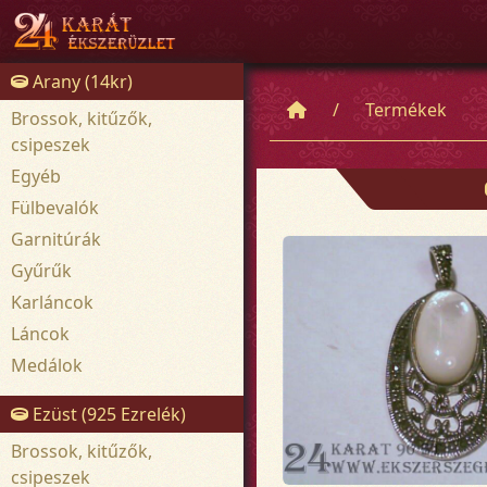
Arany (14kr)
Termékek
Brossok, kitűzők,
csipeszek
Egyéb
Fülbevalók
Garnitúrák
Gyűrűk
Karláncok
Láncok
Medálok
Ezüst (925 Ezrelék)
Brossok, kitűzők,
csipeszek