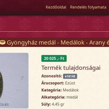
Kezdőoldal
Rendelés folyamata
Gyöngyház medál - Medálok - Arany é
20 025 ,- Ft
Termék tulajdonságai
Azonosító:
e18148
Árucsoport:
Ezüst
Kategória:
Medálok
Alkategória:
medál
Súly:
4.45 gr