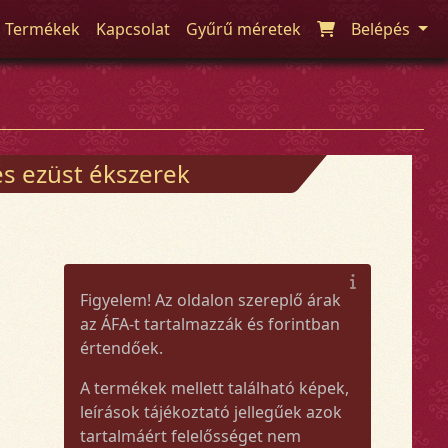
Termékek
Kapcsolat
Gyűrű méretek
Belépés
s ezüst ékszerek
Figyelem! Az oldalon szereplő árak
az ÁFA-t tartalmazzák és forintban
értendőek.
A termékek mellett található képek,
leírások tájékoztató jellegűek azok
tartalmáért felelősséget nem