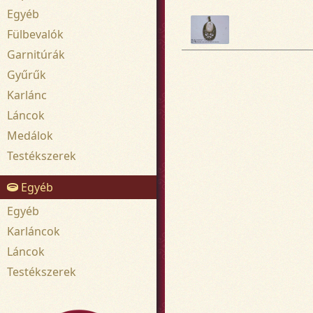
Egyéb
Fülbevalók
Garnitúrák
Gyűrűk
Karlánc
Láncok
Medálok
Testékszerek
Egyéb
Egyéb
Karláncok
Láncok
Testékszerek