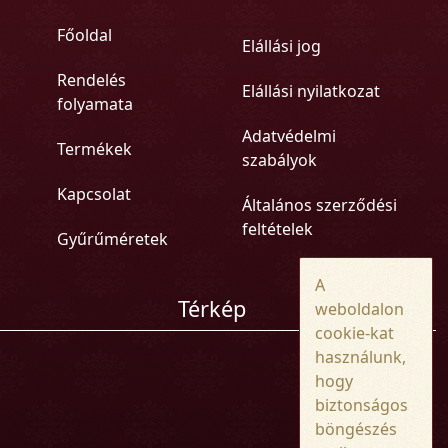
Főoldal
Elállási jog
Rendelés
Elállási nyilatkozat
folyamata
Adatvédelmi
Termékek
szabályok
Kapcsolat
Általános szerződési
feltételek
Gyűrűméretek
A
Térkép
weboldalon
cookie-kat
használunk,
hogy
biztonságos
böngészés