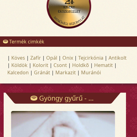
Termék cimkék
|
Köves
|
Zafír
|
Opál
|
Onix
|
Tejcirkónia
|
Antikolt
|
Köldök
|
Kolorit
|
Csont
|
Holdkõ
|
Hematit
|
Kalcedon
|
Gránát
|
Markazit
|
Muránói
Gyöngy gyűrű - Gyűrűk - Arany és ezüst ékszerek