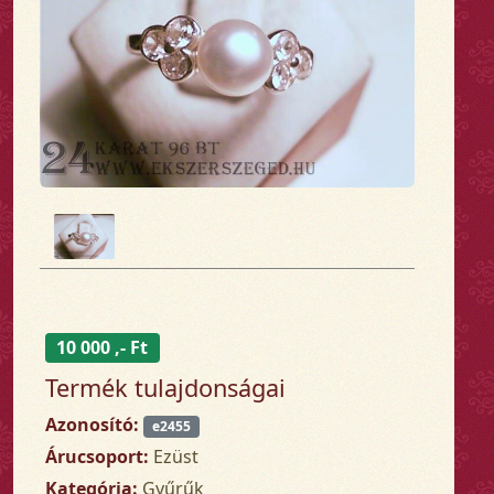
10 000 ,- Ft
Termék tulajdonságai
Azonosító:
e2455
Árucsoport:
Ezüst
Kategória:
Gyűrűk