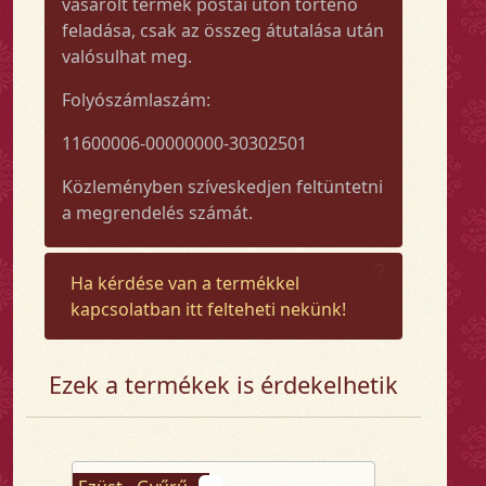
vásárolt termék postai úton történő
feladása, csak az összeg átutalása után
valósulhat meg.
Folyószámlaszám:
11600006-00000000-30302501
Közleményben szíveskedjen feltüntetni
a megrendelés számát.
Ha kérdése van a termékkel
kapcsolatban itt felteheti nekünk!
Ezek a termékek is érdekelhetik