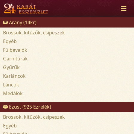
Arany (14kr)
Brossok, kitűzők, csipeszek
Egyéb
Fülbevalók
Garnitúrák
Gyűrűk
Karláncok
Láncok
Medálok
Ezüst (925 Ezrelék)
Brossok, kitűzők, csipeszek
Egyéb