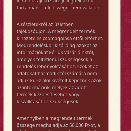
leírások tájékoztató jellegűek azok
tartalmáért felelősséget nem vállalunk.
A részletekről az üzletben
tájékozódjon. A megrendelt termék
kinézete és csomagolása ettől eltérhet.
Megrendeléskor kizárólag azokat az
információkat kérjük vásárlóinktól,
amelyek feltétlenül szükségesek a
rendelés lebonyolításához. Ezeket az
adatokat harmadik fél számára nem
adjuk ki. Ez alól kivételt képeznek azok
az információk, melyek az adott
termék kézbesítéséhez vagy
kiszállításához szükségesek.
Amennyiben a megrendelt termék
összege meghaladja az 50.000 Ft-ot, a