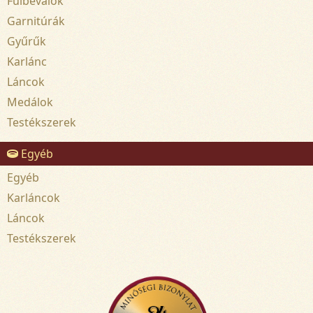
Fülbevalók
Garnitúrák
Gyűrűk
Karlánc
Láncok
Medálok
Testékszerek
Egyéb
Egyéb
Karláncok
Láncok
Testékszerek