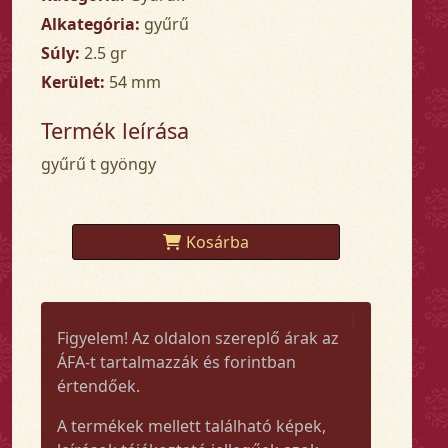
Alkategória:
gyűrű
Súly:
2.5 gr
Kerület:
54 mm
Termék leírása
gyűrű t gyöngy
Kosárba
Figyelem! Az oldalon szereplő árak az
ÁFA-t tartalmazzák és forintban
értendőek.
A termékek mellett található képek,