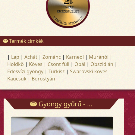
Termék cimkék
|
Lap
|
Achát
|
Zománc
|
Karneol
|
Muránói
|
Holdkõ
|
Köves
|
Csont füli
|
Opál
|
Obszidián
|
Édesvízi gyöngy
|
Türkisz
|
Swarovski köves
|
Kaucsuk
|
Borostyán
Gyöngy gyűrű - Gyűrűk - Arany és ezüst ékszerek