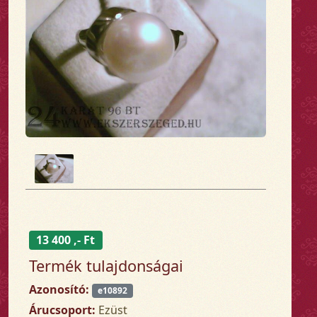
13 400 ,- Ft
Termék tulajdonságai
Azonosító:
e10892
Árucsoport:
Ezüst