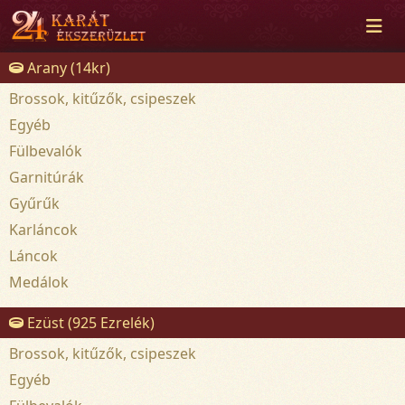
Arany (14kr)
Brossok, kitűzők, csipeszek
Egyéb
Fülbevalók
Garnitúrák
Gyűrűk
Karláncok
Láncok
Medálok
Ezüst (925 Ezrelék)
Brossok, kitűzők, csipeszek
Egyéb