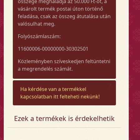
összege meghaladja az 50.000 Ft-ot, a
vásárolt termék postai úton történő
feladása, csak az összeg átutalása után
valósulhat meg.
Folyószámlaszám:
11600006-00000000-30302501
Közleményben szíveskedjen feltüntetni
a megrendelés számát.
Ha kérdése van a termékkel
kapcsolatban itt felteheti nekünk!
Ezek a termékek is érdekelhetik