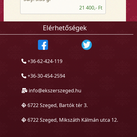
21 400,- Ft
Elérhetőségek
+36-62-424-119
+36-30-454-2594
info@ekszerszeged.hu
6722 Szeged, Bartók tér 3.
6722 Szeged, Mikszáth Kálmán utca 12.