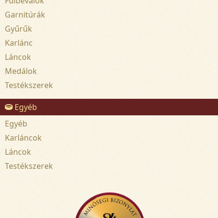
Fülbevalók
Garnitúrák
Gyűrűk
Karlánc
Láncok
Medálok
Testékszerek
Egyéb
Egyéb
Karláncok
Láncok
Testékszerek