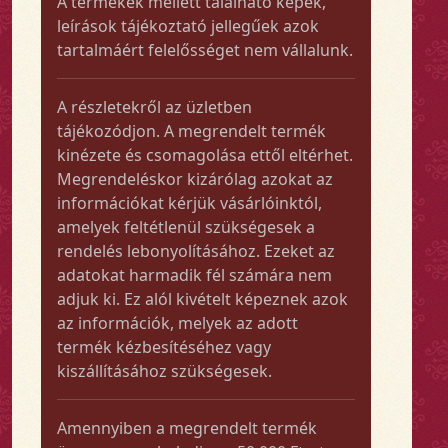
A termékek mellett található képek,
leírások tájékoztató jellegűek azok
tartalmáért felelősséget nem vállalunk.
A részletekről az üzletben
tájékozódjon. A megrendelt termék
kinézete és csomagolása ettől eltérhet.
Megrendeléskor kizárólag azokat az
információkat kérjük vásárlóinktól,
amelyek feltétlenül szükségesek a
rendelés lebonyolításához. Ezeket az
adatokat harmadik fél számára nem
adjuk ki. Ez alól kivételt képeznek azok
az információk, melyek az adott
termék kézbesítéséhez vagy
kiszállításához szükségesek.
Amennyiben a megrendelt termék