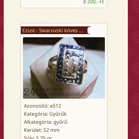
8 200,- Ft
Ezüst - Swarovski köves gyűrű
Azonosító: e512
Kategória: Gyűrűk
Alkategória: gyűrű
Kerület: 52 mm
Súly: 5.35 gr