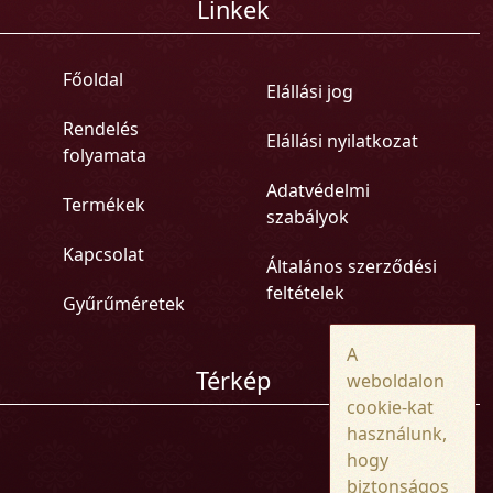
Linkek
Főoldal
Elállási jog
Rendelés
Elállási nyilatkozat
folyamata
Adatvédelmi
Termékek
szabályok
Kapcsolat
Általános szerződési
feltételek
Gyűrűméretek
A
Térkép
weboldalon
cookie-kat
használunk,
hogy
biztonságos