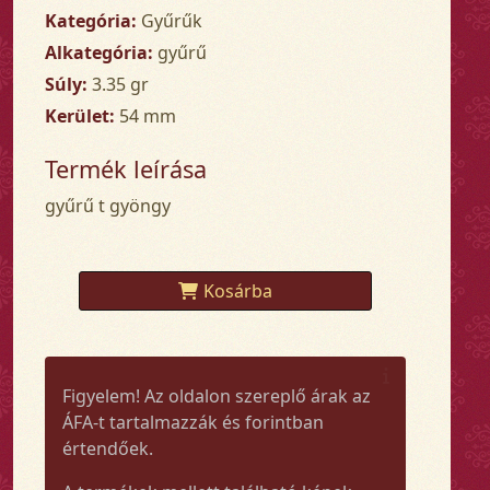
Kategória:
Gyűrűk
Alkategória:
gyűrű
Súly:
3.35 gr
Kerület:
54 mm
Termék leírása
gyűrű t gyöngy
Kosárba
Figyelem! Az oldalon szereplő árak az
ÁFA-t tartalmazzák és forintban
értendőek.