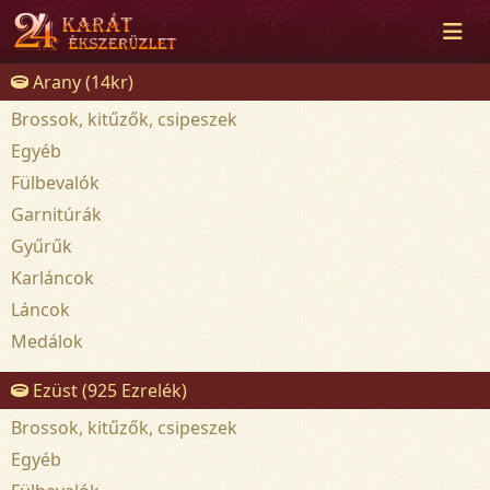
Arany (14kr)
Brossok, kitűzők, csipeszek
Egyéb
Fülbevalók
Garnitúrák
Gyűrűk
Karláncok
Láncok
Medálok
Ezüst (925 Ezrelék)
Brossok, kitűzők, csipeszek
Egyéb