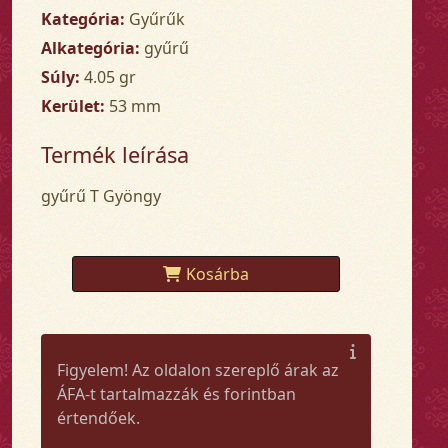
Kategória:
Gyűrűk
Alkategória:
gyűrű
Súly:
4.05 gr
Kerület:
53 mm
Termék leírása
gyűrű T Gyöngy
Kosárba
Figyelem! Az oldalon szereplő árak az
ÁFA-t tartalmazzák és forintban
értendőek.