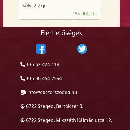
Súly: 2.2 gr
152 900,- Ft
Elérhetőségek
+36-62-424-119
+36-30-454-2594
info@ekszerszeged.hu
6722 Szeged, Bartók tér 3.
6722 Szeged, Mikszáth Kálmán utca 12.