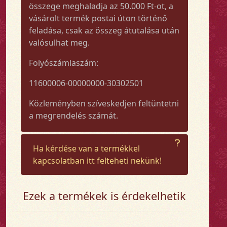
összege meghaladja az 50.000 Ft-ot, a
vásárolt termék postai úton történő
feladása, csak az összeg átutalása után
valósulhat meg.
Folyószámlaszám:
11600006-00000000-30302501
Közleményben szíveskedjen feltüntetni
a megrendelés számát.
Ha kérdése van a termékkel
kapcsolatban itt felteheti nekünk!
Ezek a termékek is érdekelhetik