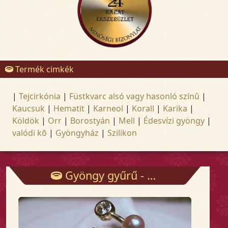
Termék cimkék
|
Tejcirkónia
|
Füstkvarc alsó vagy hasonló színû
|
Kaucsuk
|
Hematit
|
Karneol
|
Korall
|
Karika
|
Köldök
|
Orr
|
Borostyán
|
Mell
|
Édesvízi gyöngy
|
valódi kõ
|
Gyöngyház
|
Szilikon
Gyöngy gyűrű - Gyűrűk - Arany és ezüst ékszerek