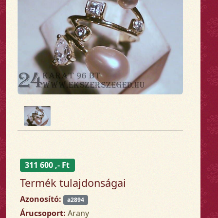
311 600 ,- Ft
Termék tulajdonságai
Azonosító:
a2894
Árucsoport:
Arany