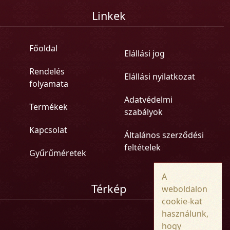
Linkek
Főoldal
Elállási jog
Rendelés
Elállási nyilatkozat
folyamata
Adatvédelmi
Termékek
szabályok
Kapcsolat
Általános szerződési
feltételek
Gyűrűméretek
A
Térkép
weboldalon
cookie-kat
használunk,
hogy