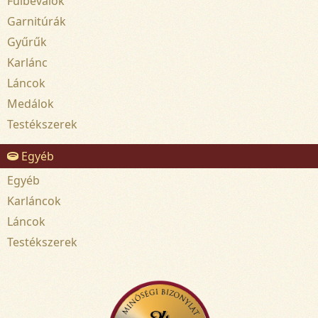
Fülbevalók
Garnitúrák
Gyűrűk
Karlánc
Láncok
Medálok
Testékszerek
Egyéb
Egyéb
Karláncok
Láncok
Testékszerek