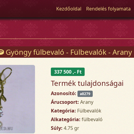
Kezdőoldal
Rendelés folyamata
Gyöngy fülbevaló - Fülbevalók - Arany
337 500 ,- Ft
Termék tulajdonságai
Azonosító:
a8279
Árucsoport:
Arany
Kategória:
Fülbevalók
Alkategória:
fülbevaló
Súly:
4.75 gr