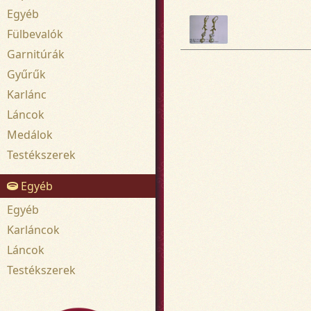
Egyéb
Fülbevalók
Garnitúrák
Gyűrűk
Karlánc
Láncok
Medálok
Testékszerek
Egyéb
Egyéb
Karláncok
Láncok
Testékszerek