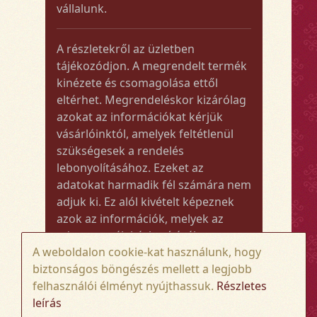
vállalunk.
A részletekről az üzletben
tájékozódjon. A megrendelt termék
kinézete és csomagolása ettől
eltérhet. Megrendeléskor kizárólag
azokat az információkat kérjük
vásárlóinktól, amelyek feltétlenül
szükségesek a rendelés
lebonyolításához. Ezeket az
adatokat harmadik fél számára nem
adjuk ki. Ez alól kivételt képeznek
azok az információk, melyek az
adott termék kézbesítéséhez vagy
A weboldalon cookie-kat használunk, hogy
kiszállításához szükségesek.
biztonságos böngészés mellett a legjobb
felhasználói élményt nyújthassuk.
Részletes
Amennyiben a megrendelt termék
leírás
összege meghaladja az 50.000 Ft-ot,