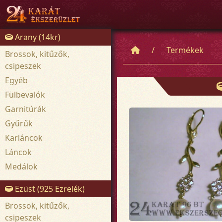
Arany (14kr)
Termékek
Brossok, kitűzők,
csipeszek
Egyéb
Fülbevalók
Garnitúrák
Gyűrűk
Karláncok
Láncok
Medálok
Ezüst (925 Ezrelék)
Brossok, kitűzők,
csipeszek