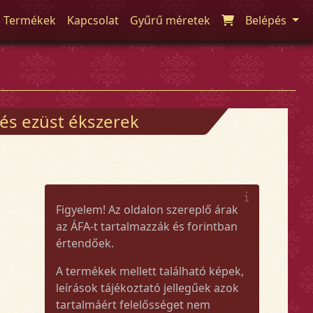
Termékek
Kapcsolat
Gyűrű méretek
Belépés
 és ezüst ékszerek
Figyelem! Az oldalon szereplő árak
az ÁFA-t tartalmazzák és forintban
értendőek.
A termékek mellett található képek,
leírások tájékoztató jellegűek azok
tartalmáért felelősséget nem