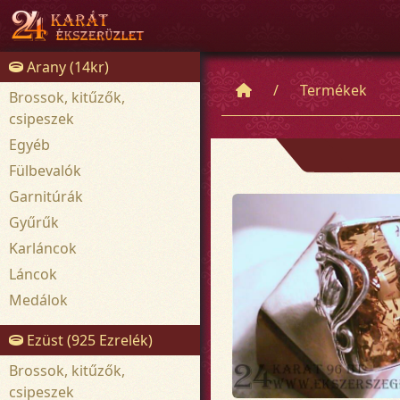
Arany (14kr)
Termékek
Brossok, kitűzők,
csipeszek
Egyéb
Fülbevalók
Garnitúrák
Gyűrűk
Karláncok
Láncok
Medálok
Ezüst (925 Ezrelék)
Brossok, kitűzők,
csipeszek