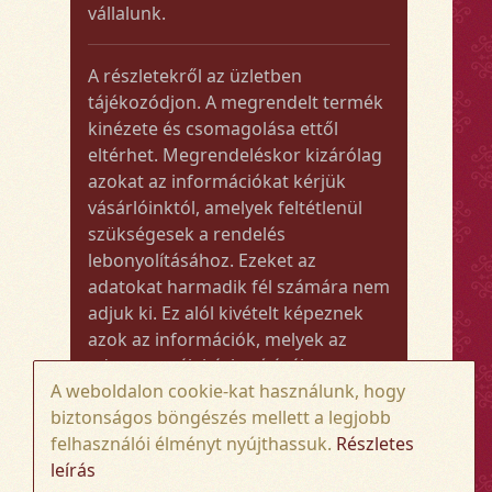
vállalunk.
A részletekről az üzletben
tájékozódjon. A megrendelt termék
kinézete és csomagolása ettől
eltérhet. Megrendeléskor kizárólag
azokat az információkat kérjük
vásárlóinktól, amelyek feltétlenül
szükségesek a rendelés
lebonyolításához. Ezeket az
adatokat harmadik fél számára nem
adjuk ki. Ez alól kivételt képeznek
azok az információk, melyek az
adott termék kézbesítéséhez vagy
A weboldalon cookie-kat használunk, hogy
kiszállításához szükségesek.
biztonságos böngészés mellett a legjobb
felhasználói élményt nyújthassuk.
Részletes
Amennyiben a megrendelt termék
leírás
összege meghaladja az 50.000 Ft-ot,