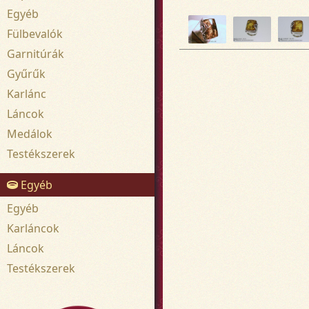
Egyéb
Fülbevalók
Garnitúrák
Gyűrűk
Karlánc
Láncok
Medálok
Testékszerek
Egyéb
Egyéb
Karláncok
Láncok
Testékszerek