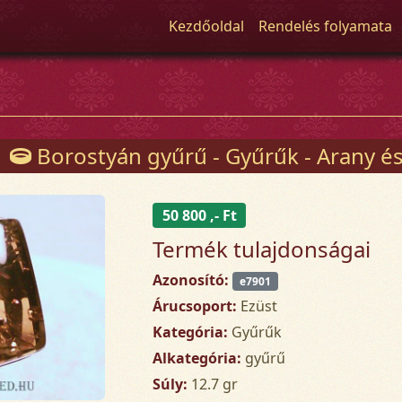
Kezdőoldal
Rendelés folyamata
Borostyán gyűrű - Gyűrűk - Arany és
50 800 ,- Ft
Termék tulajdonságai
Azonosító:
e7901
Árucsoport:
Ezüst
Kategória:
Gyűrűk
Alkategória:
gyűrű
Súly:
12.7 gr