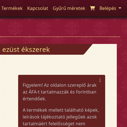
Termékek
Kapcsolat
Gyűrű méretek
Belépés
 ezüst ékszerek
Figyelem! Az oldalon szereplő árak
az ÁFA-t tartalmazzák és forintban
értendőek.
A termékek mellett található képek,
leírások tájékoztató jellegűek azok
tartalmáért felelősséget nem