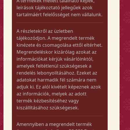
A termékek mellett található képek,
leírások tájékoztató jellegűek azok
tartalmáért felelősséget nem vállalunk.
A részletekről az üzletben
tájékozódjon. A megrendelt termék
kinézete és csomagolása ettől eltérhet.
Megrendeléskor kizárólag azokat az
információkat kérjük vásárlóinktól,
amelyek feltétlenül szükségesek a
rendelés lebonyolításához. Ezeket az
adatokat harmadik fél számára nem
adjuk ki. Ez alól kivételt képeznek azok
az információk, melyek az adott
termék kézbesítéséhez vagy
kiszállításához szükségesek.
Amennyiben a megrendelt termék