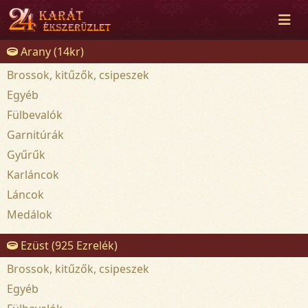
Arany (14kr)
Brossok, kitűzők, csipeszek
Egyéb
Fülbevalók
Garnitúrák
Gyűrűk
Karláncok
Láncok
Medálok
Ezüst (925 Ezrelék)
Brossok, kitűzők, csipeszek
Egyéb