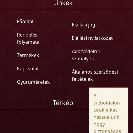
Linkek
Főoldal
Elállási jog
Rendelés
Elállási nyilatkozat
folyamata
Adatvédelmi
Termékek
szabályok
Kapcsolat
Általános szerződési
feltételek
Gyűrűméretek
A
Térkép
weboldalon
cookie-kat
használunk,
hogy
biztonságos