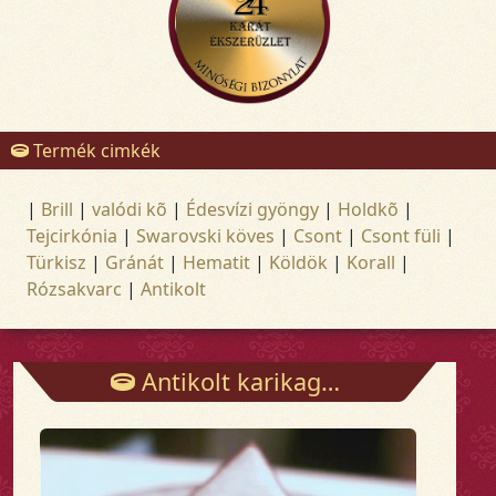
Termék cimkék
|
Brill
|
valódi kõ
|
Édesvízi gyöngy
|
Holdkõ
|
Tejcirkónia
|
Swarovski köves
|
Csont
|
Csont füli
|
Türkisz
|
Gránát
|
Hematit
|
Köldök
|
Korall
|
Rózsakvarc
|
Antikolt
Antikolt karikagyűrű - Gyűrűk - Arany és ezüst ékszerek