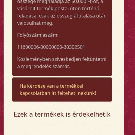
összege meghaladja az 50.000 Ft-ot, a
vásárolt termék postai úton történő
feladása, csak az összeg átutalása után
valósulhat meg.
Folyószámlaszám:
11600006-00000000-30302501
Közleményben szíveskedjen feltüntetni
a megrendelés számát.
Ha kérdése van a termékkel
kapcsolatban itt felteheti nekünk!
Ezek a termékek is érdekelhetik