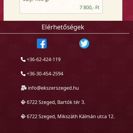
7 800,- Ft
Elérhetőségek
+36-62-424-119
+36-30-454-2594
info@ekszerszeged.hu
6722 Szeged, Bartók tér 3.
6722 Szeged, Mikszáth Kálmán utca 12.