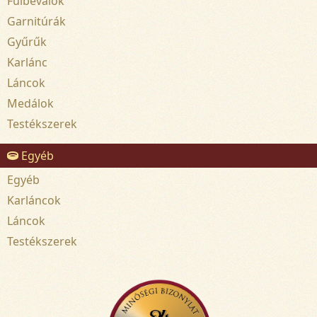
Fülbevalók
Garnitúrák
Gyűrűk
Karlánc
Láncok
Medálok
Testékszerek
Egyéb
Egyéb
Karláncok
Láncok
Testékszerek