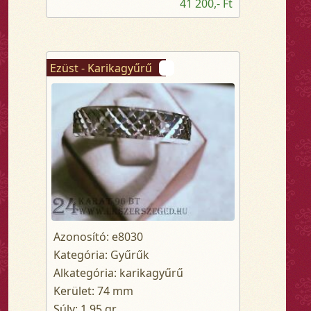
41 200,- Ft
Ezüst - Karikagyűrű
Azonosító: e8030
Kategória: Gyűrűk
Alkategória: karikagyűrű
Kerület: 74 mm
Súly: 1.95 gr