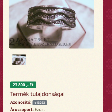
23 800 ,- Ft
Termék tulajdonságai
Azonosító:
e13293
Árucsoport:
Ezüst