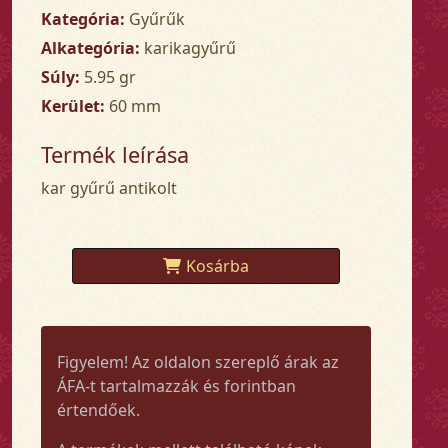
Kategória:
Gyűrűk
Alkategória:
karikagyűrű
Súly:
5.95 gr
Kerület:
60 mm
Termék leírása
kar gyűrű antikolt
Kosárba
Figyelem! Az oldalon szereplő árak az
ÁFA-t tartalmazzák és forintban
értendőek.