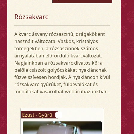
Rózsakvarc
A kvarc ásvány rózsaszínû, drágakõként
használt változata. Vaskos, kristályos
tömegekben, a rózsaszínnek számos
árnyalatában elõforduló kvarcváltozat.
Napjainkban a rózsakvarc divatos kõ; a
belõle csiszolt golyócskákat nyakláncnak
fûzve szívesen hordják. A nyakláncon kívül
rózsakvarc gyûrûket, fülbevalókat és
medálokat vásárolhat webáruházunkban.
Ezüst - Gyűrű