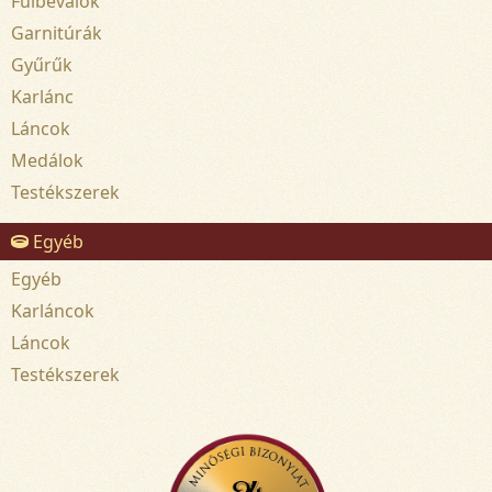
Fülbevalók
Garnitúrák
Gyűrűk
Karlánc
Láncok
Medálok
Testékszerek
Egyéb
Egyéb
Karláncok
Láncok
Testékszerek