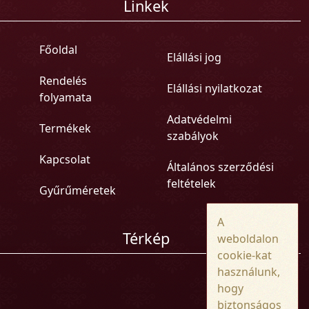
Linkek
Főoldal
Elállási jog
Rendelés
Elállási nyilatkozat
folyamata
Adatvédelmi
Termékek
szabályok
Kapcsolat
Általános szerződési
feltételek
Gyűrűméretek
A
Térkép
weboldalon
cookie-kat
használunk,
hogy
biztonságos