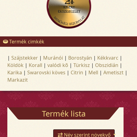
Termék cimkék
|
Szájstekker
|
Muránói
|
Borostyán
|
Kékkvarc
|
Köldök
|
Korall
|
valódi kõ
|
Türkisz
|
Obszidián
|
Karika
|
Swarovski köves
|
Citrin
|
Mell
|
Ametiszt
|
Markazit
Termék lista
Név szerint növekvő