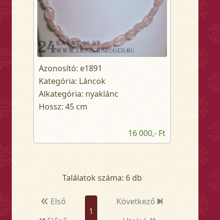
Azonosító: e1891
Kategória: Láncok
Alkategória: nyaklánc
Hossz: 45 cm
16 000,- Ft
Találatok száma: 6 db
Első
Következő
1