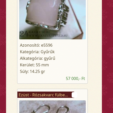
Azonosító: e5596
Kategória: Gyűrűk
Alkategória: gyűrű
Kerület: 55 mm
Súly: 14.25 gr
57 000,- Ft
Ezüst - Rózsakvarc fülbevaló