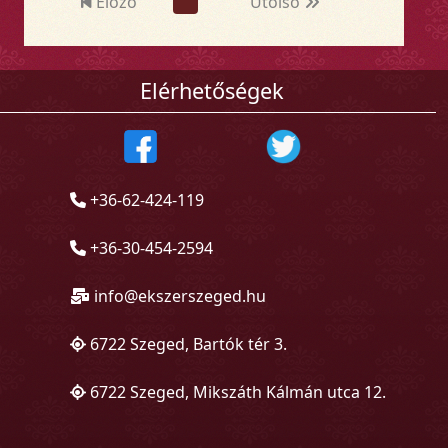
Előző
Utolsó
Elérhetőségek
+36-62-424-119
+36-30-454-2594
info@ekszerszeged.hu
6722 Szeged, Bartók tér 3.
6722 Szeged, Mikszáth Kálmán utca 12.