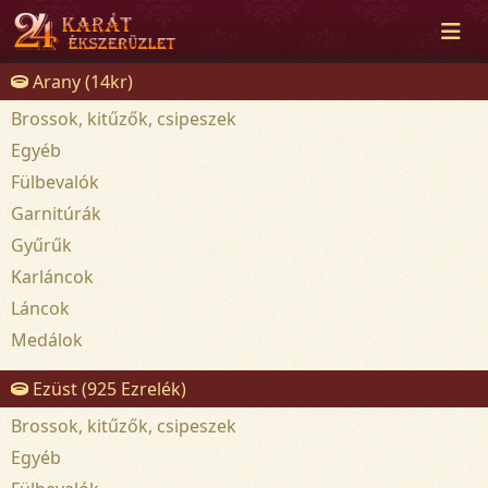
Arany (14kr)
Brossok, kitűzők, csipeszek
Egyéb
Fülbevalók
Garnitúrák
Gyűrűk
Karláncok
Láncok
Medálok
Ezüst (925 Ezrelék)
Brossok, kitűzők, csipeszek
Egyéb