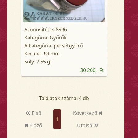
Azonosító: e28596
Kategória: Gyűrűk
Alkategória: pecsétgyűrű
Kerület: 69 mm
Súly: 7.55 gr
30 200,- Ft
Találatok száma: 4 db
Első
Következő
1
Előző
Utolsó