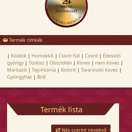
Termék cimkék
|
Köldök
|
Homokkõ
|
Csont füli
|
Csont
|
Édesvízi
gyöngy
|
Türkisz
|
Obszidián
|
Köves
|
nem köves
|
Markazit
|
Tejcirkónia
|
Kolorit
|
Swarovski köves
|
Gyöngyház
|
Brill
Termék lista
Név szerint növekvő