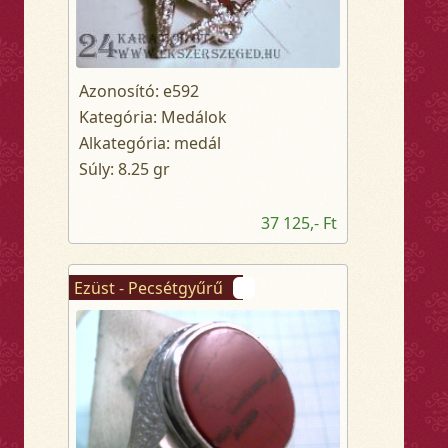
Azonosító: e592
Kategória: Medálok
Alkategória: medál
Súly: 8.25 gr
37 125,- Ft
Ezüst - Pecsétgyűrű