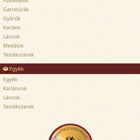
Fülbevalók
Garnitúrák
Gyűrűk
Karlánc
Láncok
Medálok
Testékszerek
Egyéb
Egyéb
Karláncok
Láncok
Testékszerek