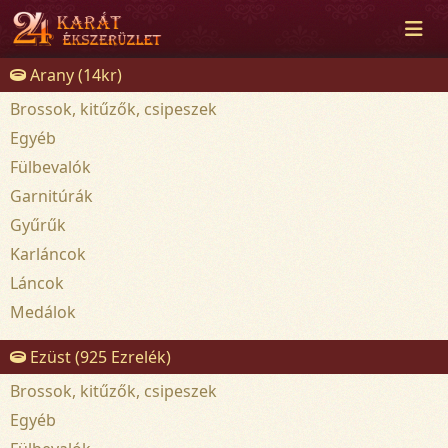
Arany (14kr)
Brossok, kitűzők, csipeszek
Egyéb
Fülbevalók
Garnitúrák
Gyűrűk
Karláncok
Láncok
Medálok
Ezüst (925 Ezrelék)
Brossok, kitűzők, csipeszek
Egyéb