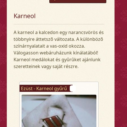
Karneol
A karneol a kalcedon egy narancsvörös és
többnyire áttetszõ változata. A különbözõ
színárnyalatait a vas-oxid okozza.
Válogasson webáruházunk kínálatából!
Karneol medálokat és gyûrûket ajánlunk
szeretteinek vagy saját részre.
Ezüst - Karneol gyűrű