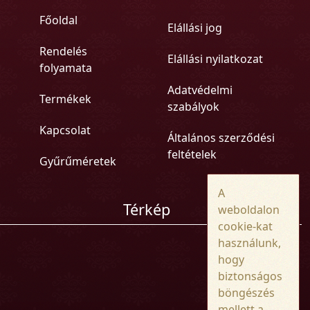
Főoldal
Elállási jog
Rendelés
Elállási nyilatkozat
folyamata
Adatvédelmi
Termékek
szabályok
Kapcsolat
Általános szerződési
feltételek
Gyűrűméretek
A
Térkép
weboldalon
cookie-kat
használunk,
hogy
biztonságos
böngészés
mellett a